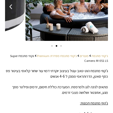
ג'קוזי מתנפח
מוצרים
ג'קוזי מתנפח מסדרת Premium
גקוזי מתנפח Super
Camero M-051 LS
ג'קוזי מתנפח הוט-טאב-עגול בעיצוב יוקרתי דמוי עור שחור קלאסי בעיטור פס
כסף סאטן, הדרותראפי מפנק ל 4-6 אנשים
מתאים לגינה לגג ולמרפסת. המערכת כוללת חימום, זרמים ופילטר מסך
מגע, אוזונטור ושלושה מצבי זרמים.
ג'קוזי מתנפח תכונות: